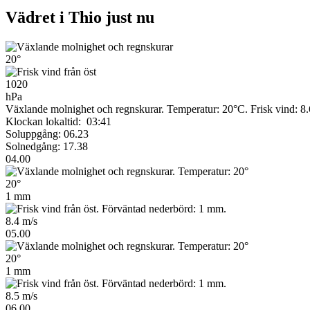
Vädret i Thio just nu
20°
1020
hPa
Växlande molnighet och regnskurar. Temperatur: 20°C. Frisk vind: 8
Klockan lokaltid: 03:41
Soluppgång: 06.23
Solnedgång: 17.38
04.00
20°
1 mm
8.4 m/s
05.00
20°
1 mm
8.5 m/s
06.00