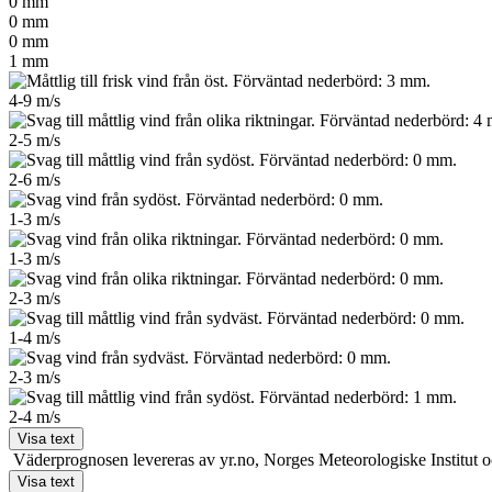
0
mm
0
mm
0
mm
1
mm
4-9
m/s
2-5
m/s
2-6
m/s
1-3
m/s
1-3
m/s
2-3
m/s
1-4
m/s
2-3
m/s
2-4
m/s
Visa text
Väderprognosen levereras av yr.no, Norges Meteo­rologiske Institu
Visa text