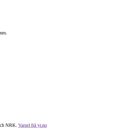
t och NRK.
Varsel frå yr.no