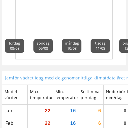
lördag
söndag
måndag
tisdag
on
08/08
09/08
10/08
11/08
12
Jämför vädret idag med de genomsnittliga klimatdata året 
Medel­
Max.
Min.
Soltimmar
Nederbör
värden
temperatur
temperatur
per dag
mm/dag
Jan
22
16
6
0
Feb
22
16
6
0