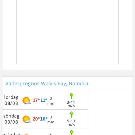
Väderprognos Walvis Bay, Namibia
lördag
0
17°
11°
3-11
08/08
mm
m/s
söndag
0
20°
10°
5-13
09/08
mm
m/s
måndag