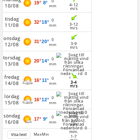
0
19°
8°
4-12
10/08
mm
m/s
tisdag
0
32°
18°
3-12
11/08
mm
m/s
onsdag
0
31°
20°
3-9
12/08
mm
m/s
torsdag
0
20°
14°
13/08
mm
fredag
0
16°
11°
3-4
2-4
14/08
mm
m/s
m/s
lördag
0
16°
12°
15/08
mm
söndag
0
17°
9°
2-5
16/08
mm
m/s
Visa text
Max
Min
1-7