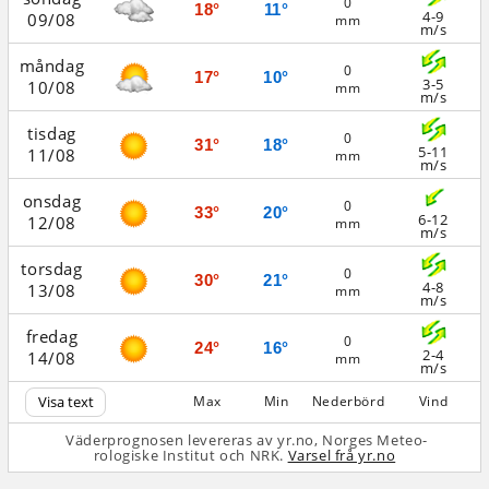
0
18°
11°
4-9
09/08
mm
m/s
måndag
0
17°
10°
3-5
10/08
mm
m/s
tisdag
0
31°
18°
5-11
11/08
mm
m/s
onsdag
0
33°
20°
6-12
12/08
mm
m/s
torsdag
0
30°
21°
4-8
13/08
mm
m/s
fredag
0
24°
16°
2-4
14/08
mm
m/s
Visa text
Max
Min
Nederbörd
Vind
Väderprognosen levereras av yr.no, Norges Meteo­
rologiske Institut och NRK.
Varsel frå yr.no