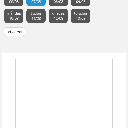
06/08
07/08
08/08
09/08
måndag
tisdag
onsdag
torsdag
10/08
11/08
12/08
13/08
Visa text