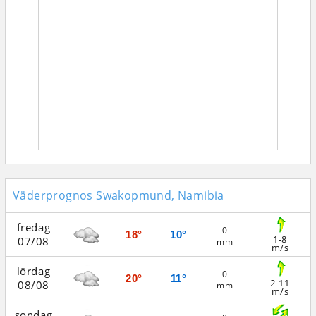
Väderprognos Swakopmund, Namibia
fredag
0
18°
10°
1-8
07/08
mm
m/s
lördag
0
20°
11°
2-11
08/08
mm
m/s
söndag