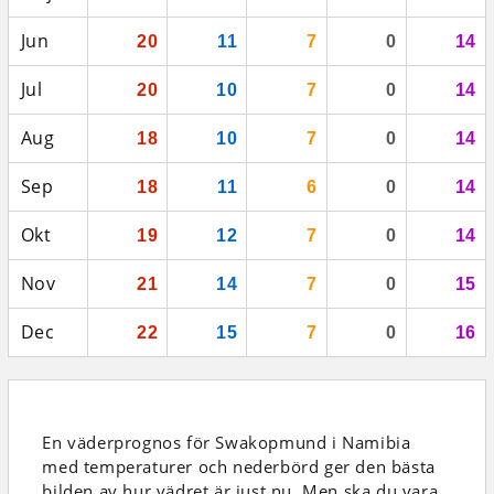
Jun
20
11
7
0
14
Jul
20
10
7
0
14
Aug
18
10
7
0
14
Sep
18
11
6
0
14
Okt
19
12
7
0
14
Nov
21
14
7
0
15
Dec
22
15
7
0
16
En väderprognos för Swakopmund i Namibia
med temperaturer och nederbörd
ger den bästa
bilden av hur vädret är just nu. Men ska du vara