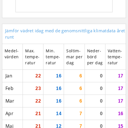
Jämför vädret idag med de genomsnittliga klimatdata året
runt
Medel­
Max.
Min.
Sol­tim­
Neder­
Vatten­
vär­den
tempe­
tempe­
mar per
börd
tempe­
ratur
ratur
dag
per dag
ratur
Jan
22
16
6
0
17
Feb
23
16
6
0
17
Mar
22
16
6
0
17
Apr
21
14
7
0
16
Maj
21
12
7
0
15