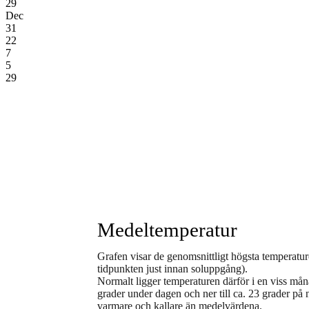
29
Dec
31
22
7
5
29
Medeltemperatur
Grafen visar de genomsnittligt högsta temperatur
tidpunkten just innan soluppgång).
Normalt ligger temperaturen därför i en viss månad 
grader under dagen och ner till ca. 23 grader på 
varmare och kallare än medelvärdena.