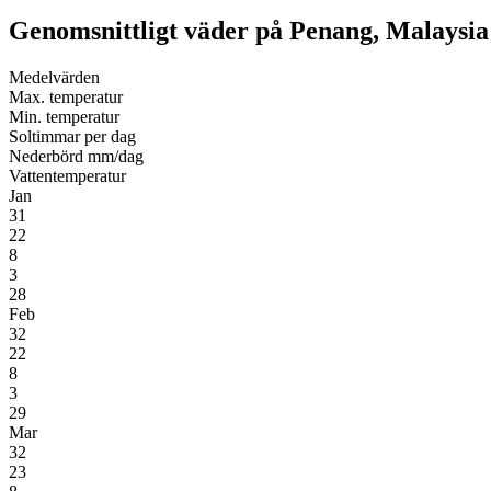
Genomsnittligt väder på Penang, Malaysia
Medel­värden
Max. temperatur
Min. temperatur
Soltimmar per dag
Nederbörd mm/dag
Vatten­temperatur
Jan
31
22
8
3
28
Feb
32
22
8
3
29
Mar
32
23