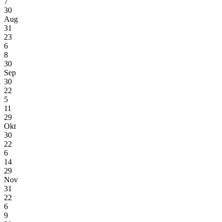
7
30
Aug
31
23
6
8
30
Sep
30
22
5
11
29
Okt
30
22
6
14
29
Nov
31
22
6
9