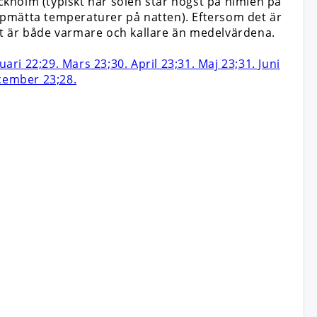
kholm (typiskt när solen står högst på himlen på
ppmätta temperaturer på natten). Eftersom det är
et är både varmare och kallare än medelvärdena.