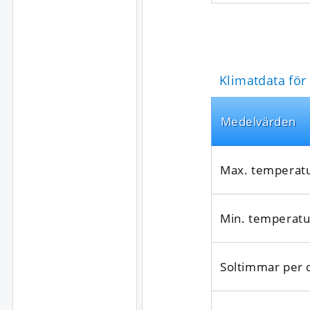
Klimatdata för
Medel­värden
Max. temperat
Min. temperatu
Soltimmar per 