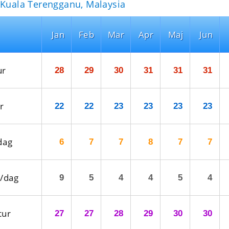
 Kuala Terengganu, Malaysia
Jan
Feb
Mar
Apr
Maj
Jun
ur
28
29
30
31
31
31
r
22
22
23
23
23
23
dag
6
7
7
8
7
7
/dag
9
5
4
4
5
4
tur
27
27
28
29
30
30