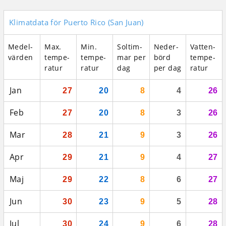
Klimatdata för Puerto Rico (San Juan)
Medel­
Max.
Min.
Sol­tim­
Neder­
Vatten­
vär­den
tempe­
tempe­
mar per
börd
tempe­
ratur
ratur
dag
per dag
ratur
Jan
27
20
8
4
26
Feb
27
20
8
3
26
Mar
28
21
9
3
26
Apr
29
21
9
4
27
Maj
29
22
8
6
27
Jun
30
23
9
5
28
Jul
30
24
9
6
28