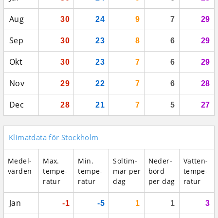
Aug
30
24
9
7
29
Sep
30
23
8
6
29
Okt
30
23
7
6
29
Nov
29
22
7
6
28
Dec
28
21
7
5
27
Klimatdata för Stockholm
Medel­
Max.
Min.
Sol­tim­
Neder­
Vatten­
vär­den
tempe­
tempe­
mar per
börd
tempe­
ratur
ratur
dag
per dag
ratur
Jan
-1
-5
1
1
3