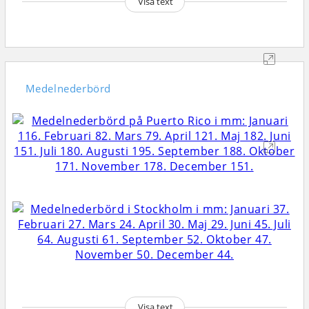
Visa text
Medelnederbörd
Visa text