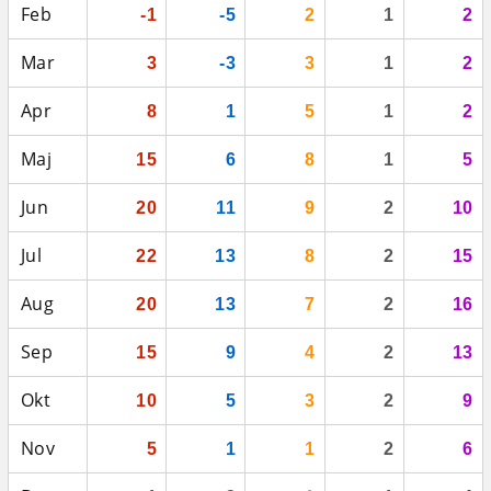
Feb
-1
-5
2
1
2
Mar
3
-3
3
1
2
Apr
8
1
5
1
2
Maj
15
6
8
1
5
Jun
20
11
9
2
10
Jul
22
13
8
2
15
Aug
20
13
7
2
16
Sep
15
9
4
2
13
Okt
10
5
3
2
9
Nov
5
1
1
2
6