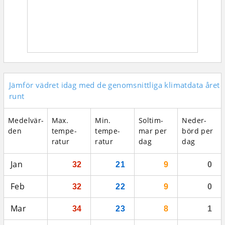
Jämför vädret idag med de genomsnittliga klimatdata året
runt
Medel­vär­
Max.
Min.
Sol­tim­
Neder­
den
tempe­
tempe­
mar per
börd per
ratur
ratur
dag
dag
Jan
32
21
9
0
Feb
32
22
9
0
Mar
34
23
8
1