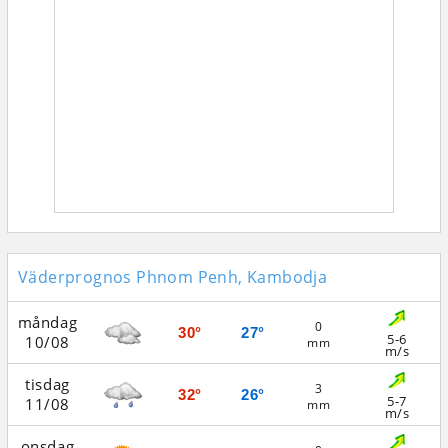
Väderprognos Phnom Penh, Kambodja
måndag
0
30°
27°
5-6
10/08
mm
m/s
tisdag
3
32°
26°
5-7
11/08
mm
m/s
onsdag