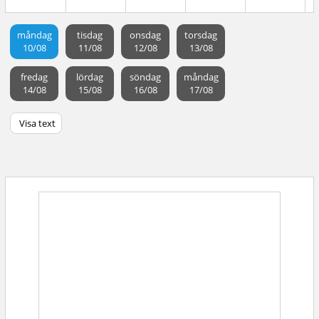
måndag
tisdag
onsdag
torsdag
10/08
11/08
12/08
13/08
fredag
lördag
söndag
måndag
14/08
15/08
16/08
17/08
Visa text