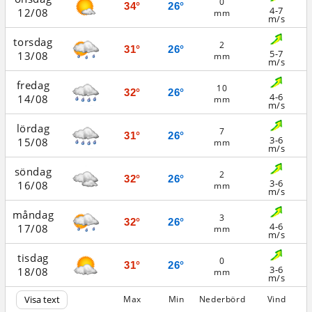
0
34°
26°
4-7
12/08
mm
m/s
torsdag
2
31°
26°
5-7
13/08
mm
m/s
fredag
10
32°
26°
4-6
14/08
mm
m/s
lördag
7
31°
26°
3-6
15/08
mm
m/s
söndag
2
32°
26°
3-6
16/08
mm
m/s
måndag
3
32°
26°
4-6
17/08
mm
m/s
tisdag
0
31°
26°
3-6
18/08
mm
m/s
Visa text
Max
Min
Nederbörd
Vind