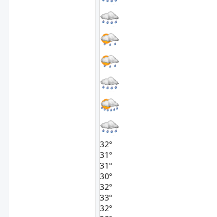
32°
31°
31°
30°
32°
33°
32°