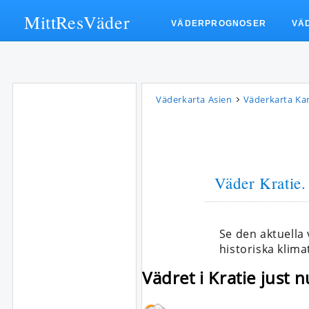
MittResVäder
VÄDERPROGNOSER
VÄ
Väderkarta Asien
Väderkarta K
Väder Kratie
.
Se den aktuella
historiska klima
Vädret i Kratie just n