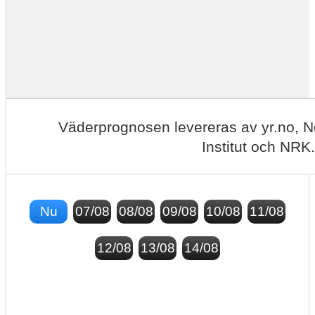
Väderprognosen levereras av yr.no, 
Institut och NRK.
Nu
07/08
08/08
09/08
10/08
11/08
12/08
13/08
14/08