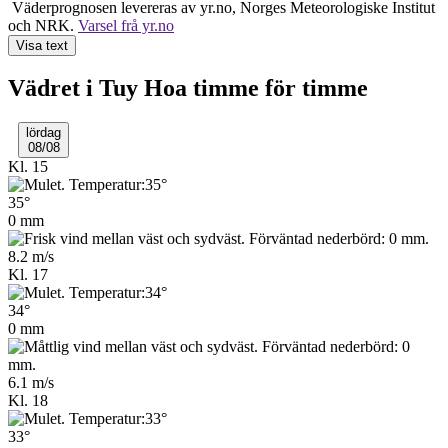
Väderprognosen levereras av yr.no, Norges Meteo­rologiske Institut
och NRK.
Varsel frå yr.no
Visa text
Vädret i Tuy Hoa timme för timme
lördag
08/08
Kl. 15
35°
0 mm
8.2 m/s
Kl. 17
34°
0 mm
6.1 m/s
Kl. 18
33°