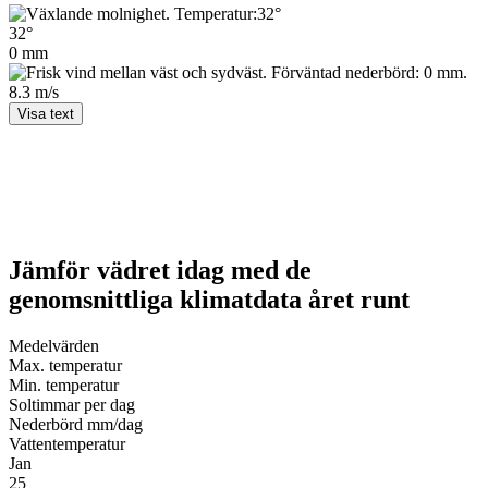
32°
0 mm
8.3 m/s
Visa text
Jämför vädret idag med de
genomsnittliga klimatdata året runt
Medel­värden
Max. temperatur
Min. temperatur
Soltimmar per dag
Nederbörd mm/dag
Vatten­temperatur
Jan
25