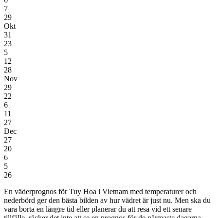
7
29
Okt
31
23
5
12
28
Nov
29
22
6
11
27
Dec
27
20
6
5
26
En väderprognos för Tuy Hoa i Vietnam
med temperaturer och
nederbörd
ger den bästa bilden av hur vädret är just nu. Men ska du
vara borta en längre tid eller planerar du att resa vid ett senare
tillfälle, räcker det inte att se en prognos för de närmaste dagarna.