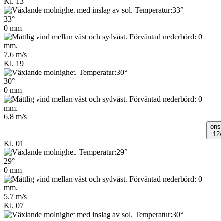
Kl. 13
33°
0 mm
7.6 m/s
Kl. 19
30°
0 mm
6.8 m/s
ons
12
Kl. 01
29°
0 mm
5.7 m/s
Kl. 07