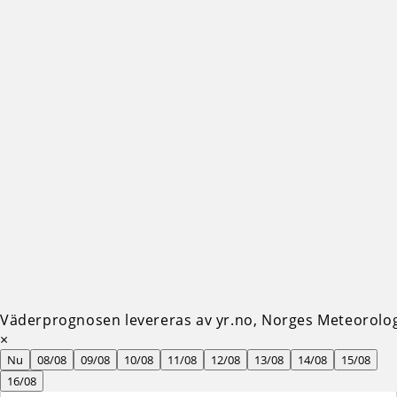
Väderprognosen levereras av yr.no, Norges Meteorologi
×
Nu
08/08
09/08
10/08
11/08
12/08
13/08
14/08
15/08
16/08