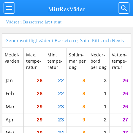
MittResVäder
Vädret i Basseterre året runt
Genomsnittligt väder i Basseterre, Saint Kitts och Nevis
Medel­
Max.
Min.
Sol­tim­
Neder­
Vatten­
vär­den
tempe­
tempe­
mar per
börd
tempe­
ratur
ratur
dag
per dag
ratur
Jan
28
22
8
3
26
Feb
28
22
8
1
26
Mar
29
23
8
1
26
Apr
29
23
9
2
27
Maj
30
24
8
3
27