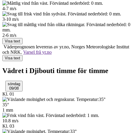
4-7
m/s
3-10
m/s
2-6
m/s
Visa text
Väderprognosen levereras av yr.no, Norges Meteo­rologiske Institut
och NRK.
Varsel frå yr.no
Visa text
Vädret i Djibouti timme för timme
söndag
09/08
Kl. 01
35°
1 mm
10.8 m/s
Kl. 03