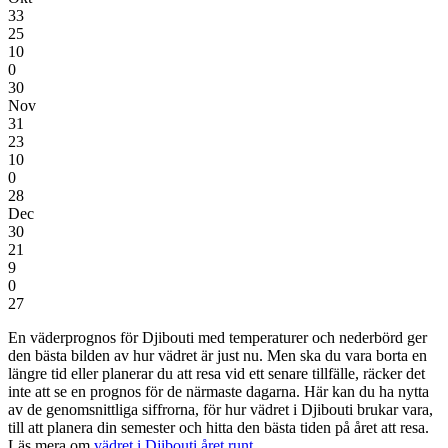
33
25
10
0
30
Nov
31
23
10
0
28
Dec
30
21
9
0
27
En väderprognos för Djibouti
med temperaturer och nederbörd
ger
den bästa bilden av hur vädret är just nu. Men ska du vara borta en
längre tid eller planerar du att resa vid ett senare tillfälle, räcker det
inte att se en prognos för de närmaste dagarna. Här kan du ha nytta
av de genomsnittliga siffrorna, för hur vädret i Djibouti brukar vara,
till att planera din semester och hitta den bästa tiden på året att resa.
Läs mera om
vädret i Djibouti året runt
.