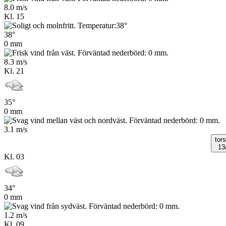
8.0 m/s
Kl. 15
38°
0 mm
8.3 m/s
Kl. 21
35°
0 mm
3.1 m/s
tor
13
Kl. 03
34°
0 mm
1.2 m/s
Kl. 09