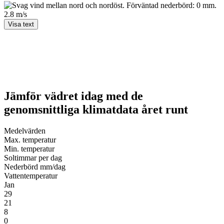
2.8 m/s
Visa text
Jämför vädret idag med de
genomsnittliga klimatdata året runt
Medel­värden
Max. temperatur
Min. temperatur
Soltimmar per dag
Nederbörd mm/dag
Vatten­temperatur
Jan
29
21
8
0