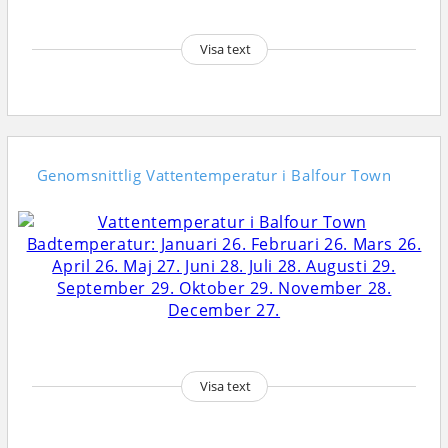
Visa text
Genomsnittlig
Vattentemperatur i Balfour Town
Visa text