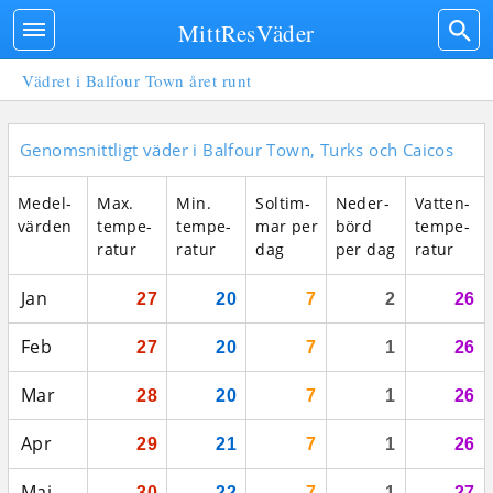
MittResVäder
Vädret i Balfour Town året runt
Genomsnittligt väder i Balfour Town, Turks och Caicos
Medel­
Max.
Min.
Sol­tim­
Neder­
Vatten­
vär­den
tempe­
tempe­
mar per
börd
tempe­
ratur
ratur
dag
per dag
ratur
Jan
27
20
7
2
26
Feb
27
20
7
1
26
Mar
28
20
7
1
26
Apr
29
21
7
1
26
Maj
30
22
7
1
27