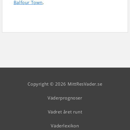
Balfour Town
.
Copyright © 2026 MittResVader.se
Väderprognoser
Vädret året runt
Väderlexikon