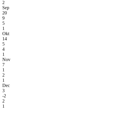
2
Sep
20
9
5
1
Okt
14
5
4
1
Nov
7
1
2
1
Dec
3
-2
2
1