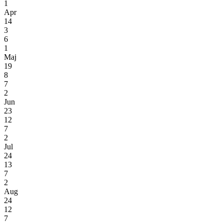
1
Apr
14
3
6
1
Maj
19
8
7
2
Jun
23
12
7
2
Jul
24
13
7
2
Aug
24
12
7