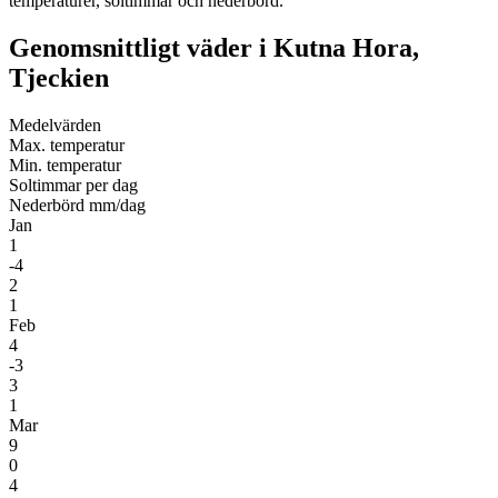
temperaturer, soltimmar och nederbörd.
Genomsnittligt väder i Kutna Hora,
Tjeckien
Medel­värden
Max. temperatur
Min. temperatur
Soltimmar per dag
Nederbörd mm/dag
Jan
1
-4
2
1
Feb
4
-3
3
1
Mar
9
0
4