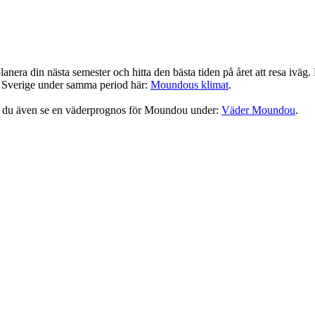
anera din nästa semester och hitta den bästa tiden på året att resa iväg
r Sverige under samma period här:
Moundous klimat
.
n du även se en väderprognos för Moundou under:
Väder Moundou
.