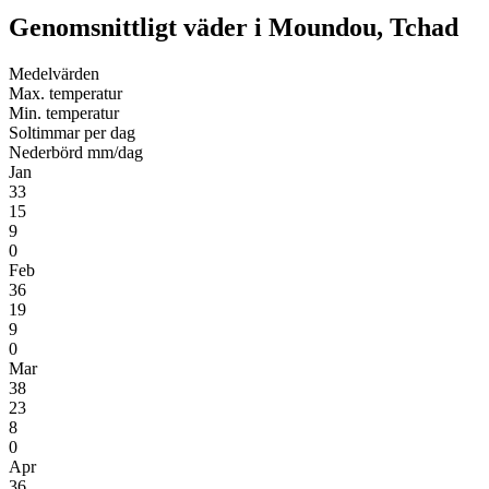
Genomsnittligt väder i Moundou, Tchad
Medel­värden
Max. temperatur
Min. temperatur
Soltimmar per dag
Nederbörd mm/dag
Jan
33
15
9
0
Feb
36
19
9
0
Mar
38
23
8
0
Apr
36