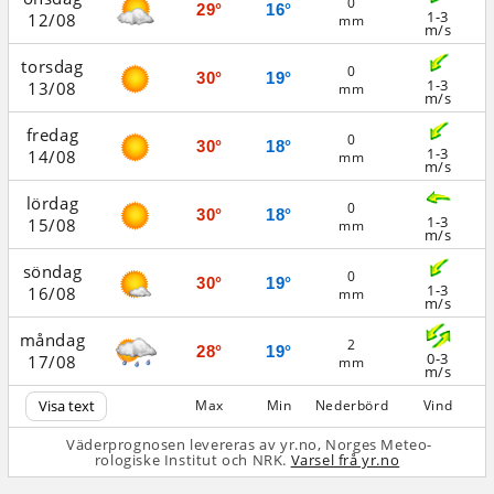
0
29°
16°
1-3
12/08
mm
m/s
torsdag
0
30°
19°
1-3
13/08
mm
m/s
fredag
0
30°
18°
1-3
14/08
mm
m/s
lördag
0
30°
18°
1-3
15/08
mm
m/s
söndag
0
30°
19°
1-3
16/08
mm
m/s
måndag
2
28°
19°
0-3
17/08
mm
m/s
Visa text
Max
Min
Nederbörd
Vind
Väderprognosen levereras av yr.no, Norges Meteo­
rologiske Institut och NRK.
Varsel frå yr.no