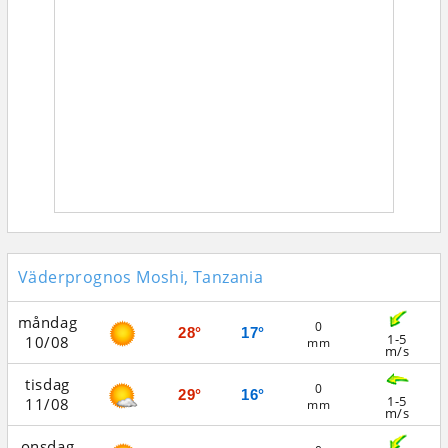
Väderprognos Moshi, Tanzania
måndag
0
28°
17°
1-5
10/08
mm
m/s
tisdag
0
29°
16°
1-5
11/08
mm
m/s
onsdag