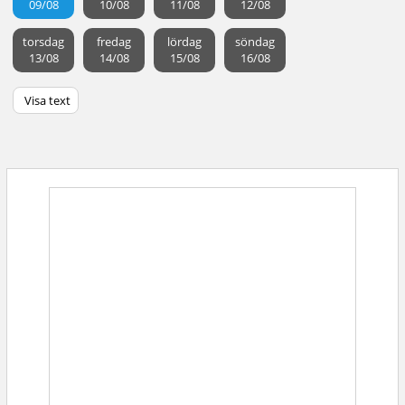
09/08
10/08
11/08
12/08
torsdag
fredag
lördag
söndag
13/08
14/08
15/08
16/08
Visa text