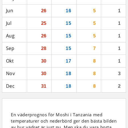
Jun
26
16
5
1
Jul
25
15
5
1
Aug
26
15
5
1
Sep
28
15
7
1
Okt
30
17
8
1
Nov
30
18
8
3
Dec
31
18
8
2
En väderprognos för Moshi i Tanzania
med
temperaturer och nederbörd
ger den bästa bilden
av hur vädret är just nu. Men ska du vara borta