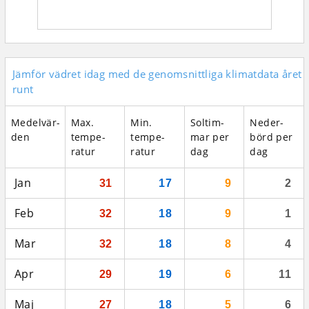
Jämför vädret idag med de genomsnittliga klimatdata året
runt
Medel­vär­
Max.
Min.
Sol­tim­
Neder­
den
tempe­
tempe­
mar per
börd per
ratur
ratur
dag
dag
Jan
31
17
9
2
Feb
32
18
9
1
Mar
32
18
8
4
Apr
29
19
6
11
Maj
27
18
5
6