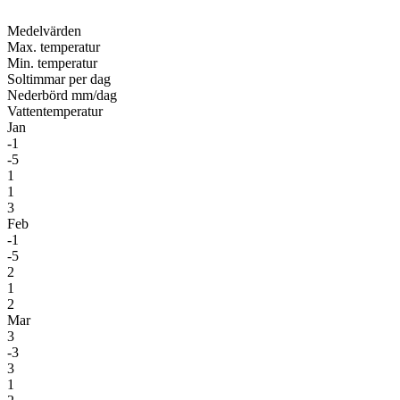
Medel­värden
Max. temperatur
Min. temperatur
Soltimmar per dag
Nederbörd mm/dag
Vatten­temperatur
Jan
-1
-5
1
1
3
Feb
-1
-5
2
1
2
Mar
3
-3
3
1