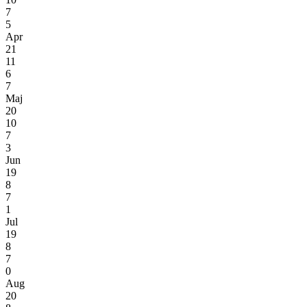
7
5
Apr
21
11
6
7
Maj
20
10
7
3
Jun
19
8
7
1
Jul
19
8
7
0
Aug
20