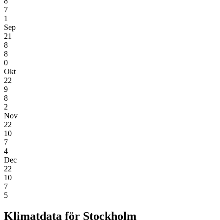
8
7
1
Sep
21
8
8
0
Okt
22
9
8
2
Nov
22
10
7
4
Dec
22
10
7
5
Klimatdata för Stockholm