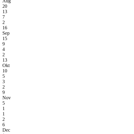
Aug
20
13
7
2
16
Sep
15
9
4
2
13
Okt
10
5
3
2
9
Nov
5
1
1
2
6
Dec