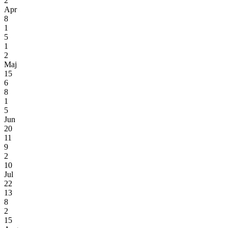
2
Apr
8
1
5
1
2
Maj
15
6
8
1
5
Jun
20
11
9
2
10
Jul
22
13
8
2
15