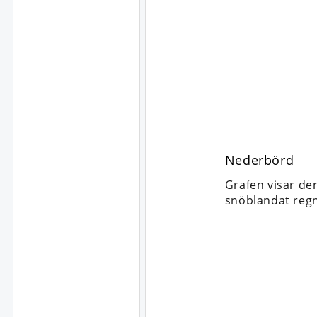
Nederbörd
Grafen visar de
snöblandat regn,