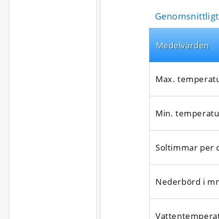
Genomsnittligt
Medel­värden
Max. temperat
Min. temperatu
Soltimmar per 
Nederbörd i m
Vattentempera