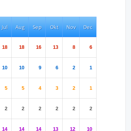
Jul
Aug
Sep
Okt
Nov
Dec
18
18
16
13
8
6
10
10
9
6
2
1
5
5
4
3
2
1
2
2
2
2
2
2
14
14
14
13
12
10