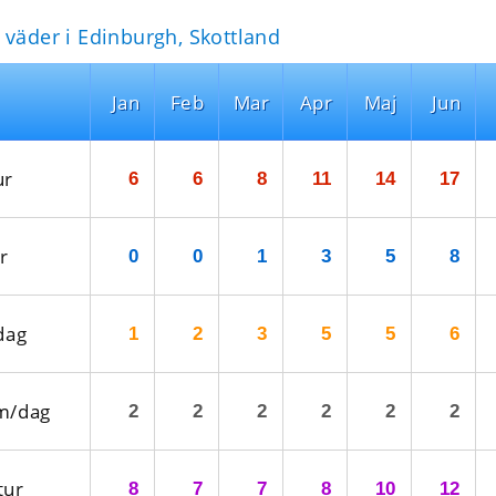
 väder i Edinburgh, Skottland
Jan
Feb
Mar
Apr
Maj
Jun
ur
6
6
8
11
14
17
r
0
0
1
3
5
8
dag
1
2
3
5
5
6
m/dag
2
2
2
2
2
2
tur
8
7
7
8
10
12