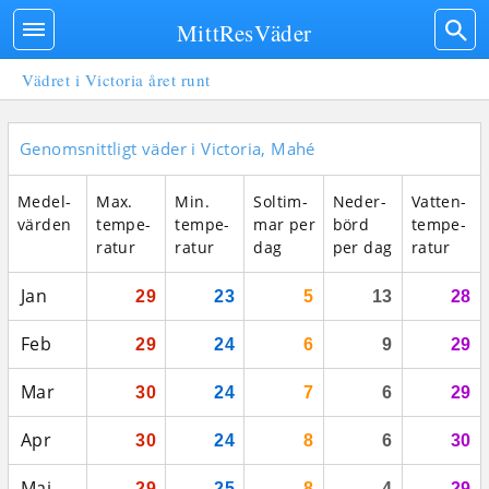
MittResVäder
Vädret i Victoria året runt
Genomsnittligt väder i Victoria, Mahé
Medel­
Max.
Min.
Sol­tim­
Neder­
Vatten­
vär­den
tempe­
tempe­
mar per
börd
tempe­
ratur
ratur
dag
per dag
ratur
Jan
29
23
5
13
28
Feb
29
24
6
9
29
Mar
30
24
7
6
29
Apr
30
24
8
6
30
Maj
29
25
8
4
29