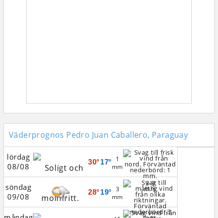
Väderprognos Pedro Juan Caballero, Paraguay
lördag
1
30°
17°
08/08
mm
3-9
söndag
m/s
3
28°
19°
09/08
mm
måndag