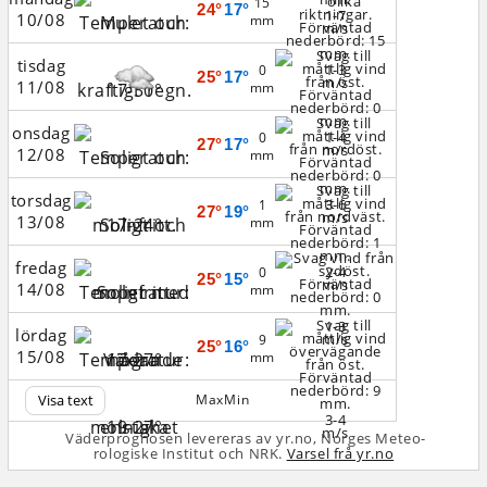
15
24°
17°
1-7
10/08
mm
m/s
tisdag
1-3
0
25°
17°
m/s
11/08
mm
onsdag
1-4
0
27°
17°
m/s
12/08
mm
torsdag
3-6
1
27°
19°
m/s
13/08
mm
fredag
2-4
0
25°
15°
m/s
14/08
mm
1-3
lördag
m/s
9
25°
16°
15/08
mm
Visa text
Max
Min
3-4
m/s
Väderprognosen levereras av yr.no, Norges Meteo­
rologiske Institut och NRK.
Varsel frå yr.no