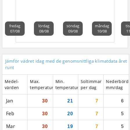
fredag
lördag
söndag
måndag
ti
07/08
08/08
09/08
10/08
11
Jämför vädret idag med de genomsnittliga klimatdata året
runt
Medel­
Max.
Min.
Soltimmar
Nederbörd
värden
temperatur
temperatur
per dag
mm/dag
Jan
30
21
7
6
Feb
30
20
7
5
Mar
30
19
7
5