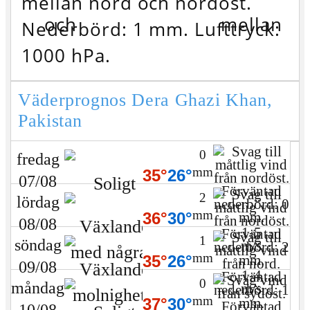
mellan nord och nordöst.
Nederbörd: 1 mm.
Lufttryck:
1000 hPa.
Väderprognos Dera Ghazi Khan,
Pakistan
0
fredag
mm
35°
26°
07/08
2
lördag
mm
36°
30°
08/08
1-5
1
söndag
m/s
mm
35°
26°
09/08
1-4
0
måndag
m/s
mm
37°
30°
10/08