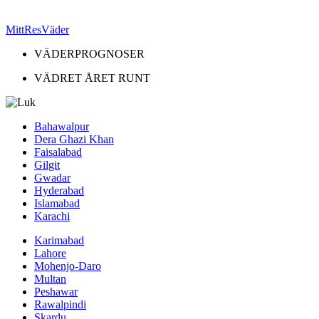
MittResVäder
VÄDERPROGNOSER
VÄDRET ÅRET RUNT
Bahawalpur
Dera Ghazi Khan
Faisalabad
Gilgit
Gwadar
Hyderabad
Islamabad
Karachi
Karimabad
Lahore
Mohenjo-Daro
Multan
Peshawar
Rawalpindi
Skardu