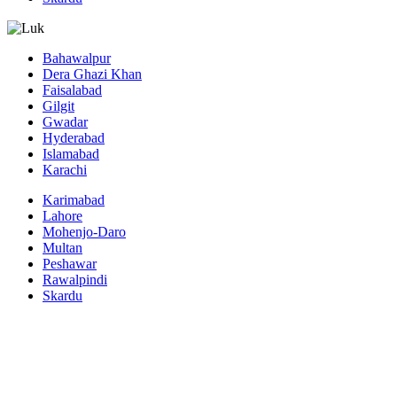
Bahawalpur
Dera Ghazi Khan
Faisalabad
Gilgit
Gwadar
Hyderabad
Islamabad
Karachi
Karimabad
Lahore
Mohenjo-Daro
Multan
Peshawar
Rawalpindi
Skardu