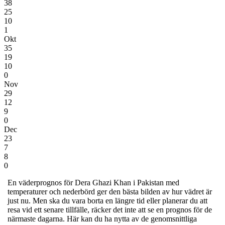
38
25
10
1
Okt
35
19
10
0
Nov
29
12
9
0
Dec
23
7
8
0
En väderprognos för Dera Ghazi Khan i Pakistan
med
temperaturer och nederbörd
ger den bästa bilden av hur vädret är
just nu. Men ska du vara borta en längre tid eller planerar du att
resa vid ett senare tillfälle, räcker det inte att se en prognos för de
närmaste dagarna. Här kan du ha nytta av de genomsnittliga