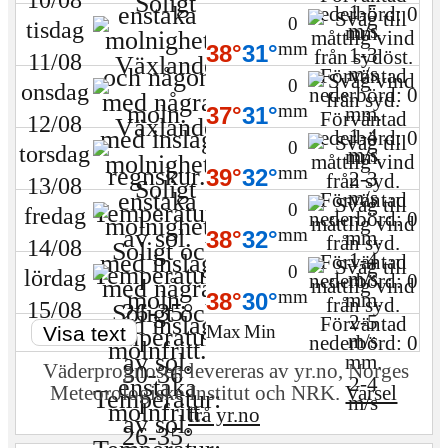
1-5
0
tisdag
m/s
mm
38°
31°
1-3
11/08
m/s
0
onsdag
mm
37°
31°
12/08
1-4
0
torsdag
m/s
mm
39°
32°
2-3
13/08
m/s
0
fredag
mm
38°
32°
14/08
1-4
0
lördag
m/s
mm
38°
30°
15/08
2-5
Max
Min
Visa text
m/s
Väderprognosen levereras av yr.no, Norges
2-4
Meteo­rologiske Institut och NRK.
Varsel
m/s
frå yr.no