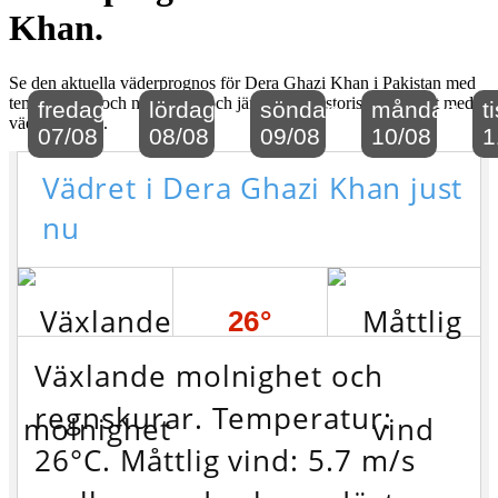
Khan.
Se den aktuella väderprognos för Dera Ghazi Khan i Pakistan med
temperaturer och nederbörd och jämför det historiska klimatet med
fredag
lördag
söndag
måndag
t
vädret just nu.
07/08
08/08
09/08
10/08
1
Vädret i Dera Ghazi Khan just
nu
26°
Växlande molnighet och
regnskurar. Temperatur:
26°C. Måttlig vind: 5.7 m/s