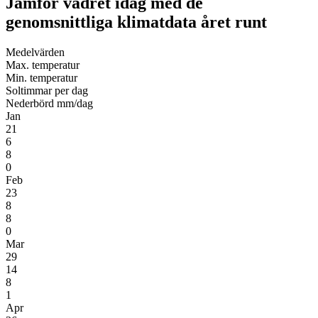
Jämför vädret idag med de
genomsnittliga klimatdata året runt
Medel­värden
Max. temperatur
Min. temperatur
Soltimmar per dag
Nederbörd mm/dag
Jan
21
6
8
0
Feb
23
8
8
0
Mar
29
14
8
1
Apr