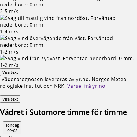
2-5
m/s
1-4
m/s
1-2
m/s
1-2
m/s
Visa text
Väderprognosen levereras av yr.no, Norges Meteo­
rologiske Institut och NRK.
Varsel frå yr.no
Visa text
Vädret i Sutomore timme för timme
söndag
09/08