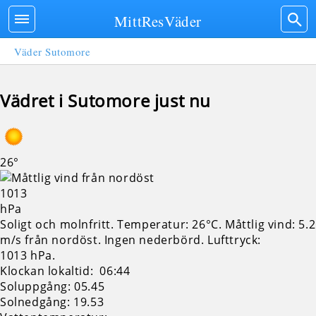
MittResVäder
Väder Sutomore
Vädret i Sutomore just nu
26°
1013
hPa
Soligt och molnfritt. Temperatur: 26°C. Måttlig vind: 5.2
m/s från nordöst. Ingen nederbörd.
Lufttryck:
1013 hPa.
Klockan lokaltid: 06:44
Soluppgång: 05.45
Solnedgång: 19.53