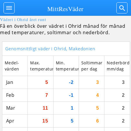
MittResVäder
Vädret i Ohrid året runt
Få en överblick över vädret i Ohrid månad för månad
med temperaturer, soltimmar och nederbörd.
Genomsnittligt väder i Ohrid, Makedonien
Medel­
Max.
Min.
Soltimmar
Nederbörd
värden
temperatur
temperatur
per dag
mm/dag
Jan
5
-2
3
3
Feb
7
-1
4
2
Mar
11
1
5
2
Apr
15
5
6
2