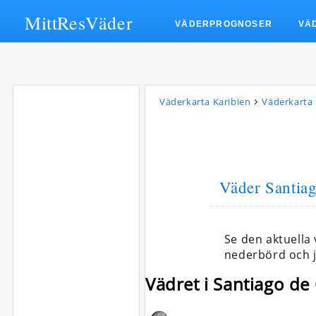
MittResVäder
VÄDERPROGNOSER
VÄ
Väderkarta Karibien
Väderkarta
Väder Santia
Se den aktuell
nederbörd och j
Vädret i Santiago de