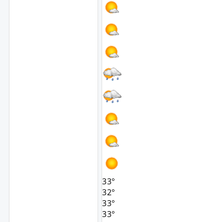
33°
32°
33°
33°