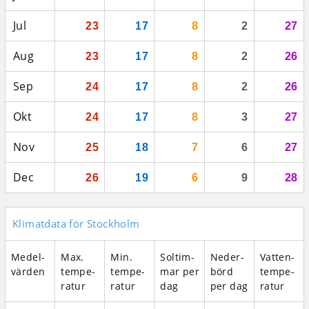
Jul
23
17
8
2
27
Aug
23
17
8
2
26
Sep
24
17
8
2
26
Okt
24
17
8
3
27
Nov
25
18
7
6
27
Dec
26
19
6
9
28
Klimatdata för Stockholm
Medel­
Max.
Min.
Sol­tim­
Neder­
Vatten­
vär­den
tempe­
tempe­
mar per
börd
tempe­
ratur
ratur
dag
per dag
ratur