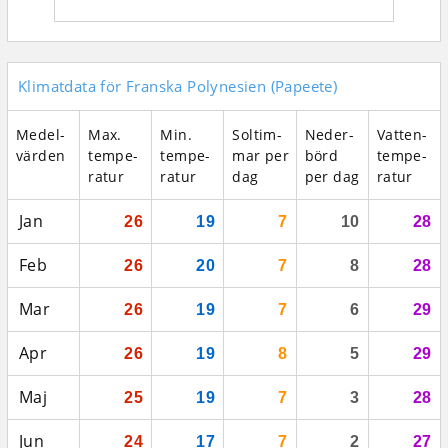
Klimatdata för Franska Polynesien (Papeete)
Medel­
Max.
Min.
Sol­tim­
Neder­
Vatten­
vär­den
tempe­
tempe­
mar per
börd
tempe­
ratur
ratur
dag
per dag
ratur
Jan
26
19
7
10
28
Feb
26
20
7
8
28
Mar
26
19
7
6
29
Apr
26
19
8
5
29
Maj
25
19
7
3
28
Jun
24
17
7
2
27