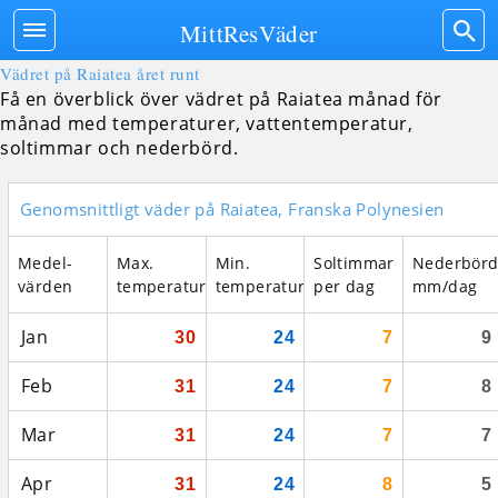
MittResVäder
Vädret på Raiatea året runt
Få en överblick över vädret på Raiatea månad för
månad med temperaturer, vattentemperatur,
soltimmar och nederbörd.
Genomsnittligt väder på Raiatea, Franska Polynesien
Medel­
Max.
Min.
Soltimmar
Nederbör
värden
temperatur
temperatur
per dag
mm/dag
Jan
30
24
7
9
Feb
31
24
7
8
Mar
31
24
7
7
Apr
31
24
8
5