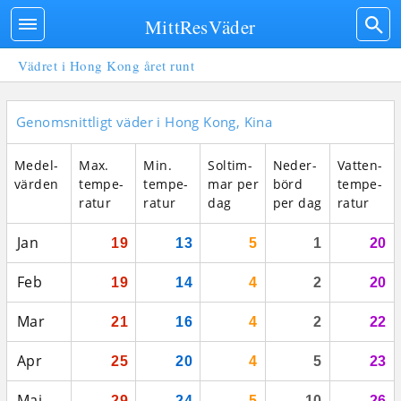
MittResVäder
Vädret i Hong Kong året runt
Genomsnittligt väder i Hong Kong, Kina
Medel­
Max.
Min.
Sol­tim­
Neder­
Vatten­
vär­den
tempe­
tempe­
mar per
börd
tempe­
ratur
ratur
dag
per dag
ratur
Jan
19
13
5
1
20
Feb
19
14
4
2
20
Mar
21
16
4
2
22
Apr
25
20
4
5
23
Maj
29
24
5
10
26