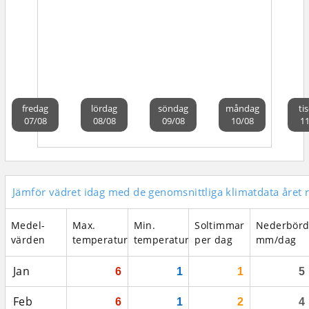
fredag
lördag
söndag
måndag
ti
07/08
08/08
09/08
10/08
11
Jämför vädret idag med de genomsnittliga klimatdata året 
Medel­
Max.
Min.
Soltimmar
Nederbör
värden
temperatur
temperatur
per dag
mm/dag
Jan
6
1
1
5
Feb
6
1
2
4