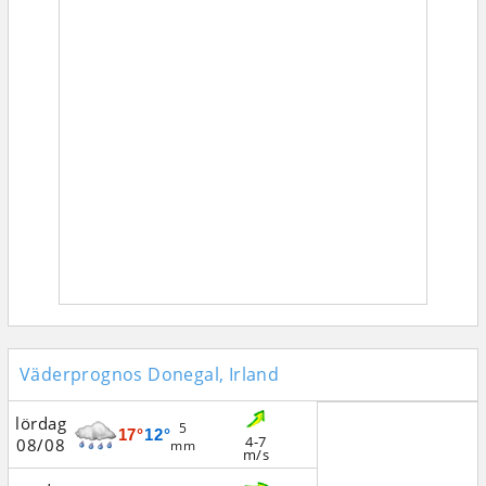
Väderprognos Donegal, Irland
lördag
5
17°
12°
4-7
08/08
mm
m/s