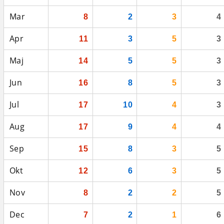
Mar
8
2
3
4
Apr
11
3
5
3
Maj
14
5
5
3
Jun
16
8
5
3
Jul
17
10
4
3
Aug
17
9
4
4
Sep
15
8
3
5
Okt
12
6
3
5
Nov
8
2
2
5
Dec
7
2
1
6