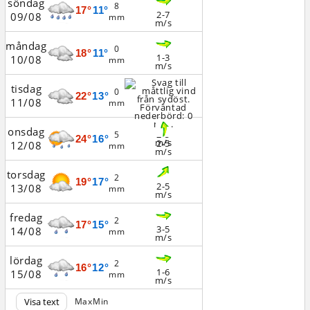
söndag
8
17°
11°
2-7
09/08
mm
m/s
måndag
0
18°
11°
1-3
10/08
mm
m/s
tisdag
0
22°
13°
11/08
mm
onsdag
2-5
5
24°
16°
m/s
2-5
12/08
mm
m/s
torsdag
2
19°
17°
2-5
13/08
mm
m/s
fredag
2
17°
15°
3-5
14/08
mm
m/s
lördag
2
16°
12°
1-6
15/08
mm
m/s
Visa text
Max
Min