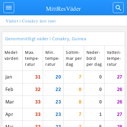
MittResVäder
Vädret i Conakry året runt
Genomsnittligt väder i Conakry, Guinea
Medel­
Max.
Min.
Sol­tim­
Neder­
Vatten­
vär­den
tempe­
tempe­
mar per
börd
tempe­
ratur
ratur
dag
per dag
ratur
Jan
31
20
7
0
27
Feb
32
22
8
0
26
Mar
33
23
8
0
26
Apr
33
23
7
1
27
Maj
32
23
7
5
28