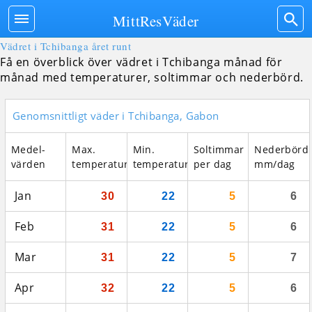
MittResVäder
Vädret i Tchibanga året runt
Få en överblick över vädret i Tchibanga månad för
månad med temperaturer, soltimmar och nederbörd.
Genomsnittligt väder i Tchibanga, Gabon
Medel­
Max.
Min.
Soltimmar
Nederbörd
värden
temperatur
temperatur
per dag
mm/dag
Jan
30
22
5
6
Feb
31
22
5
6
Mar
31
22
5
7
Apr
32
22
5
6