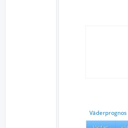
Väderprognos 
lördag
sö