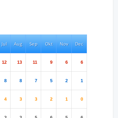
Jul
Aug
Sep
Okt
Nov
Dec
12
13
11
9
6
6
8
8
7
5
2
1
4
3
3
2
1
0
3
3
5
6
5
6