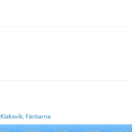
Klaksvik, Färöarna
ndag
måndag
tisdag
onsdag
torsdag