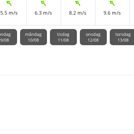
5.5 m/s
6.3 m/s
8.2 m/s
9.6 m/s
öndag
måndag
tisdag
onsdag
torsdag
09/08
10/08
11/08
12/08
13/08