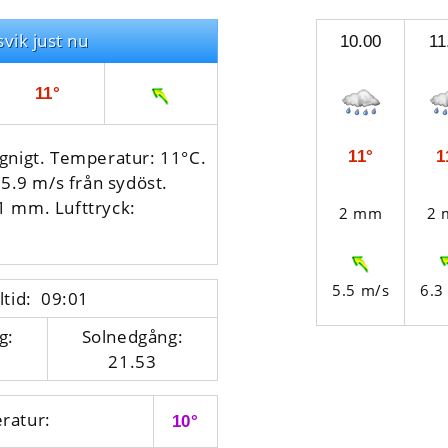
svik just nu
10.00
11
11°
gnigt. Temperatur: 11°C.
11°
1
 5.9 m/s från sydöst.
 1 mm.
Lufttryck:
2 mm
2
5.5 m/s
6.3
ltid: 09:01
g:
Solnedgång:
21.53
ratur:
10°