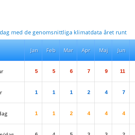
idag med de genomsnittliga klimatdata året runt
Jan
Feb
Mar
Apr
Maj
Jun
ur
5
5
6
7
9
11
r
1
1
1
2
4
7
dag
1
1
2
4
4
4
m/dag
6
4
5
3
3
2