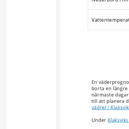
Vattentempera
En väderprognos
borta en längre t
närmaste dagarna
till att planera
vädret i Klaksvi
Under
Klaksviks