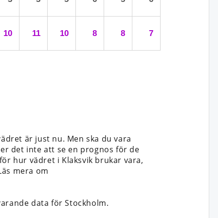
10
11
10
8
8
7
vädret är just nu. Men ska du vara
cker det inte att se en prognos för de
ör hur vädret i Klaksvik brukar vara,
. Läs mera om
arande data för Stockholm.