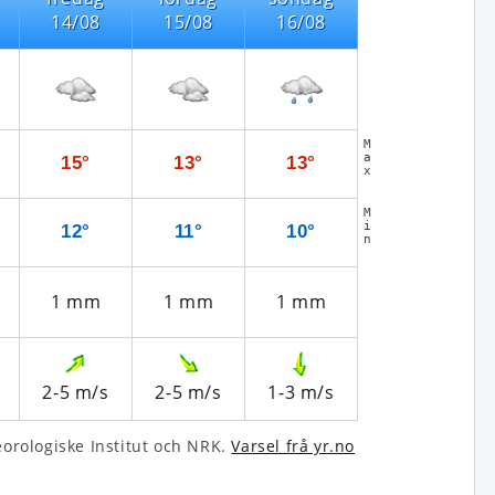
14/08
15/08
16/08
M
a
15°
13°
13°
x
M
i
12°
11°
10°
n
1
mm
1
mm
1
mm
2-5
m/s
2-5
m/s
1-3
m/s
­rologiske Institut och NRK.
Varsel frå yr.no