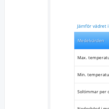
Jämför vädret 
Medel­värden
Max. temperat
Min. temperatu
Soltimmar per 
Nederbörd i m