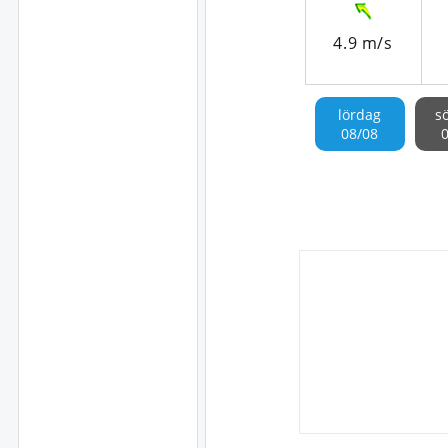
4.9 m/s
lördag
s
08/08