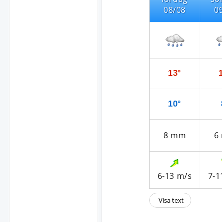
08/08
0
13°
10°
8
mm
6
6-13
m/s
7-1
Visa text