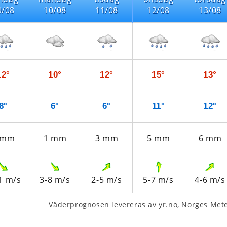
9/08
10/08
11/08
12/08
13/08
12°
10°
12°
15°
13°
8°
6°
6°
11°
12°
mm
1
mm
3
mm
5
mm
6
mm
1
m/s
3-8
m/s
2-5
m/s
5-7
m/s
4-6
m/s
Väderprognosen levereras av yr.no, Norges Meteo