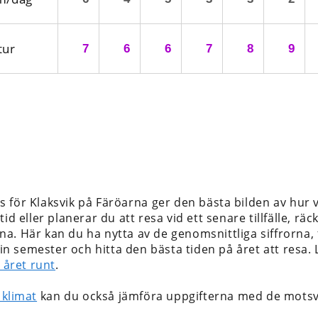
tur
7
6
6
7
8
9
 för Klaksvik på Färöarna
ger den bästa bilden av hur 
id eller planerar du att resa vid ett senare tillfälle, rä
. Här kan du ha nytta av de genomsnittliga siffrorna, f
 din semester och hitta den bästa tiden på året att resa
k året runt
.
 klimat
kan du också jämföra uppgifterna med de motsv