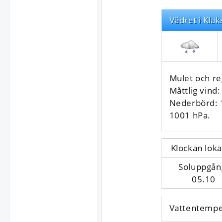
Vädret i Klak
Mulet och re
Måttlig vind:
Nederbörd:
1001 hPa.
Klockan loka
Soluppgån
05.10
Vattentempe