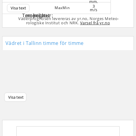
3
Visa text
Max
Min
m/s
Väderprognosen levereras av yr.no, Norges Meteo­
rologiske Institut och NRK.
Varsel frå yr.no
Vädret i Tallinn timme för timme
Visa text