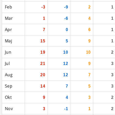
Feb
-3
-9
2
1
Mar
1
-6
4
1
Apr
7
0
6
1
Maj
15
5
9
1
Jun
19
10
10
2
Jul
21
12
9
3
Aug
20
12
7
3
Sep
14
7
5
3
Okt
9
4
3
2
Nov
3
-1
1
2