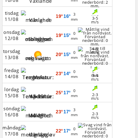
10/08
mm
4-8
tisdag
m/s
3
19°
16°
3-5
11/08
mm
m/s
onsdag
0
19°
15°
12/08
mm
4-5
torsdag
m/s
0
20°
15°
13/08
mm
fredag
2-4
0
23°
14°
m/s
3-4
14/08
mm
m/s
lördag
0
25°
17°
2-3
15/08
mm
m/s
söndag
3
23°
17°
2-3
16/08
mm
m/s
måndag
0
22°
17°
17/08
mm