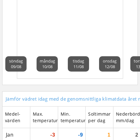
söndag
måndag
tisdag
onsdag
tor
09/08
10/08
11/08
12/08
13
Jämför vädret idag med de genomsnittliga klimatdata året 
Medel­
Max.
Min.
Soltimmar
Nederbör
värden
temperatur
temperatur
per dag
mm/dag
Jan
-3
-9
1
2