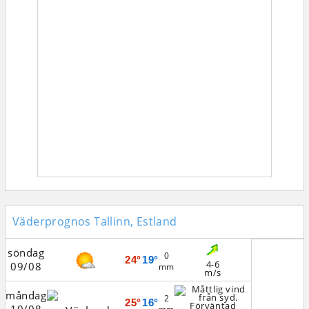
Väderprognos Tallinn, Estland
söndag
0
24°
19°
4-6
09/08
mm
m/s
måndag
2
25°
16°