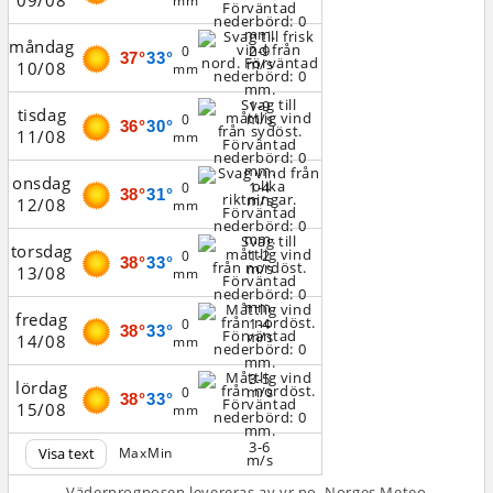
09/08
mm
måndag
2-9
0
37°
33°
m/s
10/08
mm
1-9
tisdag
m/s
0
36°
30°
11/08
mm
onsdag
1-4
0
38°
31°
m/s
12/08
mm
torsdag
1-2
0
38°
33°
m/s
13/08
mm
fredag
1-4
0
38°
33°
m/s
14/08
mm
3-5
lördag
m/s
0
38°
33°
15/08
mm
3-6
Visa text
Max
Min
m/s
Väderprognosen levereras av yr.no, Norges Meteo­