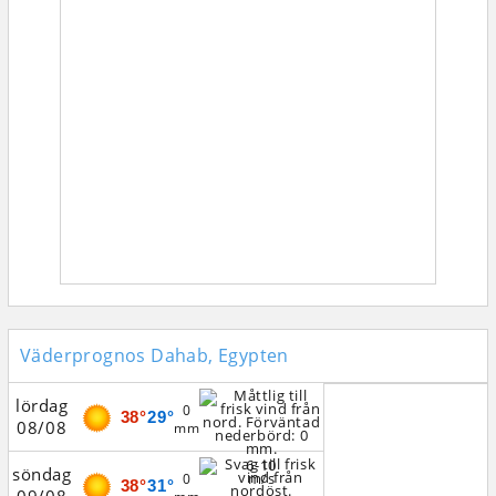
Väderprognos Dahab, Egypten
lördag
0
38°
29°
08/08
mm
6-10
söndag
m/s
0
38°
31°