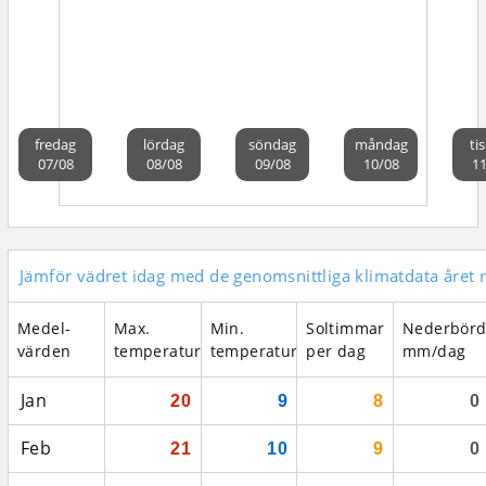
fredag
lördag
söndag
måndag
ti
07/08
08/08
09/08
10/08
11
Jämför vädret idag med de genomsnittliga klimatdata året 
Medel­
Max.
Min.
Soltimmar
Nederbör
värden
temperatur
temperatur
per dag
mm/dag
Jan
20
9
8
0
Feb
21
10
9
0