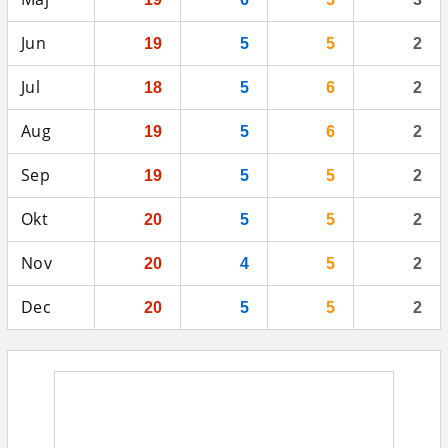
Jun
19
5
5
2
Jul
18
5
6
2
Aug
19
5
6
2
Sep
19
5
5
2
Okt
20
5
5
2
Nov
20
4
5
2
Dec
20
5
5
2