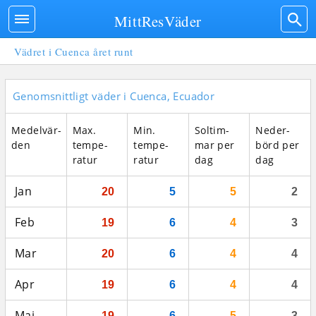
MittResVäder
Vädret i Cuenca året runt
Genomsnittligt väder i Cuenca, Ecuador
Medel­vär­
Max.
Min.
Sol­tim­
Neder­
den
tempe­
tempe­
mar per
börd per
ratur
ratur
dag
dag
Jan
20
5
5
2
Feb
19
6
4
3
Mar
20
6
4
4
Apr
19
6
4
4
Maj
19
6
5
3