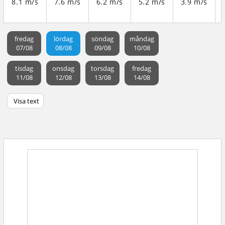
8.1 m/s
7.6 m/s
6.2 m/s
5.2 m/s
3.9 m/s
fredag
lördag
söndag
måndag
07/08
08/08
09/08
10/08
tisdag
onsdag
torsdag
fredag
11/08
12/08
13/08
14/08
Visa text