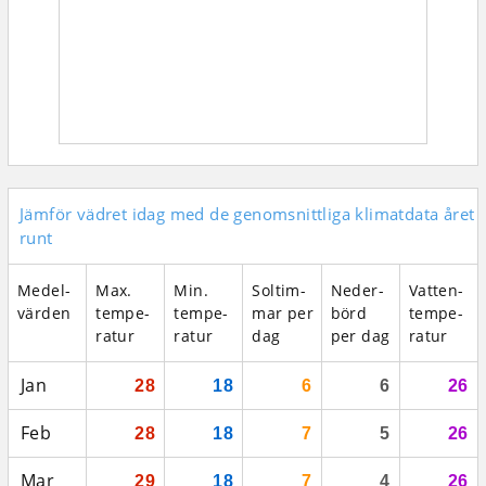
Jämför vädret idag med de genomsnittliga klimatdata året
runt
Medel­
Max.
Min.
Sol­tim­
Neder­
Vatten­
vär­den
tempe­
tempe­
mar per
börd
tempe­
ratur
ratur
dag
per dag
ratur
Jan
28
18
6
6
26
Feb
28
18
7
5
26
Mar
29
18
7
4
26