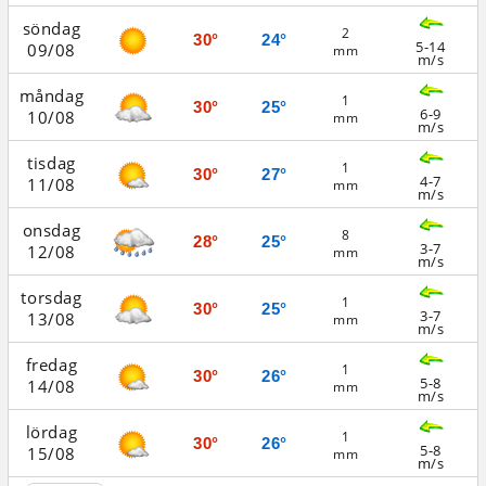
söndag
2
30°
24°
5-14
09/08
mm
m/s
måndag
1
30°
25°
6-9
10/08
mm
m/s
tisdag
1
30°
27°
4-7
11/08
mm
m/s
onsdag
8
28°
25°
3-7
12/08
mm
m/s
torsdag
1
30°
25°
3-7
13/08
mm
m/s
fredag
1
30°
26°
5-8
14/08
mm
m/s
lördag
1
30°
26°
5-8
15/08
mm
m/s