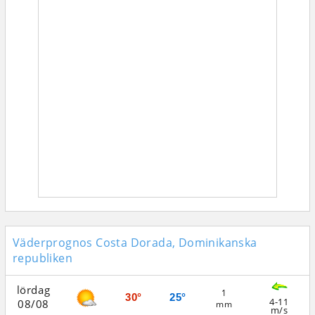
Väderprognos Costa Dorada, Dominikanska
republiken
lördag
1
30°
25°
4-11
08/08
mm
m/s