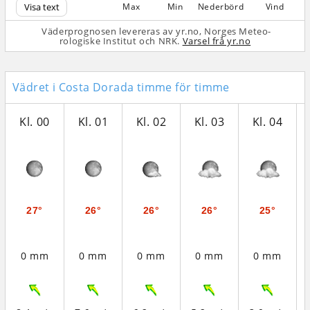
Visa text
Max
Min
Nederbörd
Vind
Väderprognosen levereras av yr.no, Norges Meteo­
rologiske Institut och NRK.
Varsel frå yr.no
Vädret i Costa Dorada timme för timme
Kl. 00
Kl. 01
Kl. 02
Kl. 03
Kl. 04
27°
26°
26°
26°
25°
0 mm
0 mm
0 mm
0 mm
0 mm