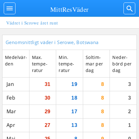
MittResVäder
Vädret i Serowe året runt
Genomsnittligt väder i Serowe, Botswana
Medel­vär­
Max.
Min.
Sol­tim­
Neder­
den
tempe­
tempe­
mar per
börd per
ratur
ratur
dag
dag
Jan
31
19
8
3
Feb
30
18
8
3
Mar
29
17
8
2
Apr
27
13
8
1
Maj
25
8
9
0