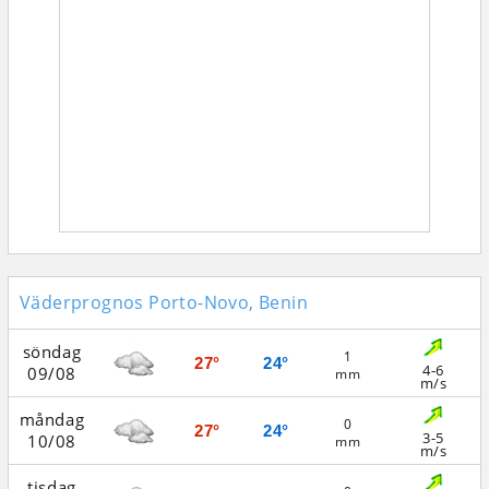
Väderprognos Porto-Novo, Benin
söndag
1
27°
24°
4-6
09/08
mm
m/s
måndag
0
27°
24°
3-5
10/08
mm
m/s
tisdag