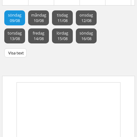
söndag
måndag
tisdag
onsdag
09/08
10/08
11/08
12/08
torsdag
fredag
lördag
söndag
13/08
14/08
15/08
16/08
Visa text