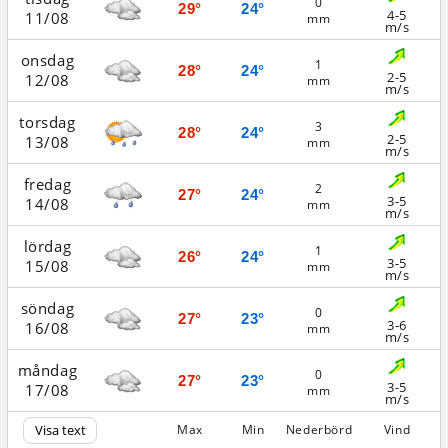
0
29°
24°
4-5
11/08
mm
m/s
onsdag
1
28°
24°
2-5
12/08
mm
m/s
torsdag
3
28°
24°
2-5
13/08
mm
m/s
fredag
2
27°
24°
3-5
14/08
mm
m/s
lördag
1
26°
24°
3-5
15/08
mm
m/s
söndag
0
27°
23°
3-6
16/08
mm
m/s
måndag
0
27°
23°
3-5
17/08
mm
m/s
Visa text
Max
Min
Nederbörd
Vind