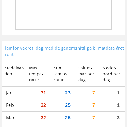
Jämför vädret idag med de genomsnittliga klimatdata året
runt
Medel­vär­
Max.
Min.
Sol­tim­
Neder­
den
tempe­
tempe­
mar per
börd per
ratur
ratur
dag
dag
Jan
31
23
7
1
Feb
32
25
7
1
Mar
32
25
7
3