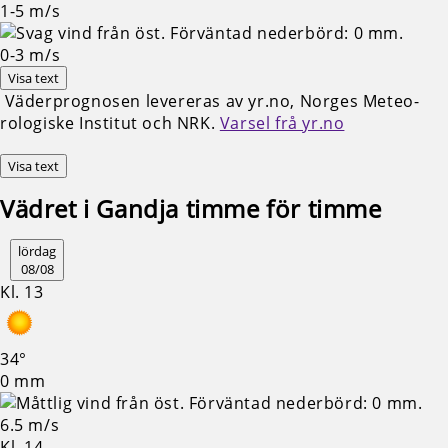
1-5
m/s
0-3
m/s
Visa text
Väderprognosen levereras av yr.no, Norges Meteo­
rologiske Institut och NRK.
Varsel frå yr.no
Visa text
Vädret i Gandja timme för timme
lördag
08/08
Kl. 13
34°
0 mm
6.5 m/s
Kl. 14