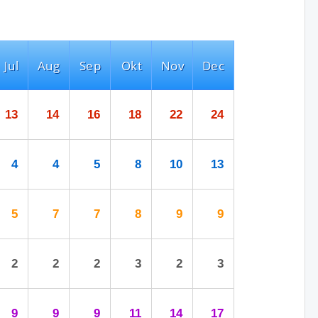
Jul
Aug
Sep
Okt
Nov
Dec
13
14
16
18
22
24
4
4
5
8
10
13
5
7
7
8
9
9
2
2
2
3
2
3
9
9
9
11
14
17