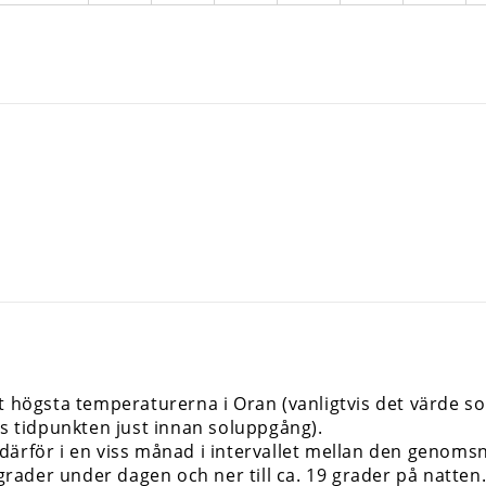
gt högsta temperaturerna i Oran (vanligtvis det värde 
is tidpunkten just innan soluppgång).
rför i en viss månad i intervallet mellan den genomsnitt
1 grader under dagen och ner till ca. 19 grader på nat