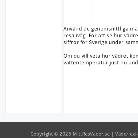
Använd de genomsnittliga mätn
resa iväg. För att se hur väd
siffror för Sverige under sa
Om du vill veta hur vädret k
vattentemperatur just nu un
Copyright © 2026 MittResVader.se
Väderlexi