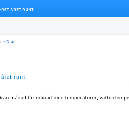
DRET ÅRET RUNT
der Oran
året runt
i Oran månad för månad med temperaturer, vattentemp