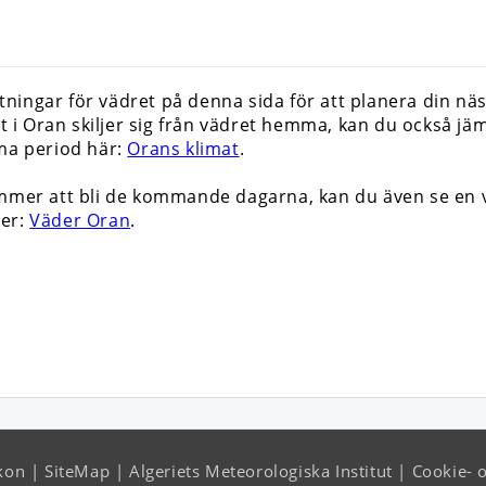
ingar för vädret på denna sida för att planera din näs
ret i Oran skiljer sig från vädret hemma, kan du också
mma period här:
Orans klimat
.
ommer att bli de kommande dagarna, kan du även se en
der:
Väder Oran
.
kon
SiteMap
Algeriets Meteorologiska Institut
Cookie- 