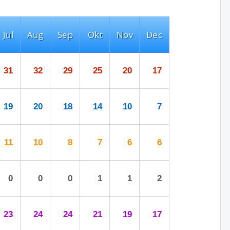
Jul
Aug
Sep
Okt
Nov
Dec
31
32
29
25
20
17
19
20
18
14
10
7
11
10
8
7
6
6
0
0
0
1
1
2
23
24
24
21
19
17