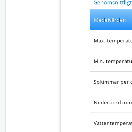
Genomsnittligt 
Medel­värden
Max. temperat
Min. temperatu
Soltimmar per 
Nederbörd mm
Vatten­tempera