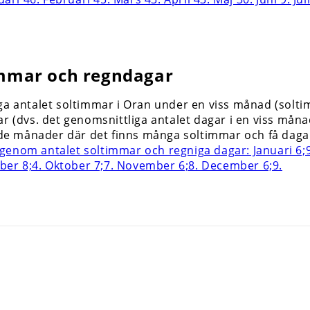
immar och regndagar
ga antalet soltimmar i Oran under en viss månad (solti
r (dvs. det genomsnittliga antalet dagar i en viss månad
 i de månader där det finns många soltimmar och få dag