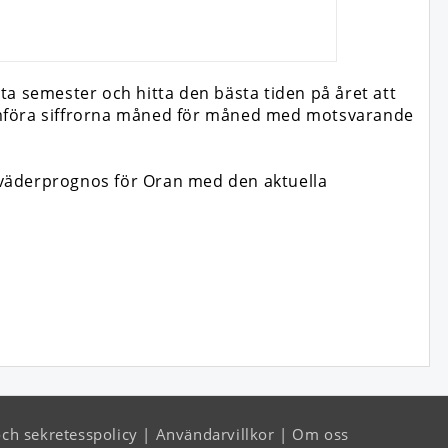
ta semester och hitta den bästa tiden på året att
 jämföra siffrorna måned för måned med motsvarande
 väderprognos för Oran med den aktuella
och sekretesspolicy
Användarvillkor
Om oss