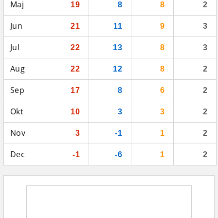
Maj
19
8
8
2
Jun
21
11
9
3
Jul
22
13
8
3
Aug
22
12
8
2
Sep
17
8
6
2
Okt
10
3
3
2
Nov
3
-1
1
2
Dec
-1
-6
1
2