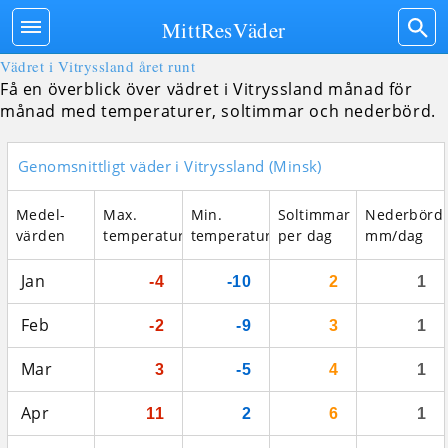
MittResVäder
Vädret i Vitryssland året runt
Få en överblick över vädret i Vitryssland månad för
månad med temperaturer, soltimmar och nederbörd.
Genomsnittligt väder i Vitryssland (Minsk)
Medel­
Max.
Min.
Soltimmar
Nederbörd
värden
temperatur
temperatur
per dag
mm/dag
Jan
-4
-10
2
1
Feb
-2
-9
3
1
Mar
3
-5
4
1
Apr
11
2
6
1