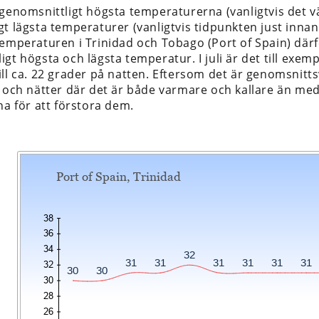
 genomsnittligt högsta temperaturerna (vanligtvis det
gt lägsta temperaturer (vanligtvis tidpunkten just inna
emperaturen i Trinidad och Tobago (Port of Spain) därfö
gt högsta och lägsta temperatur. I juli är det till exemp
ill ca. 22 grader på natten. Eftersom det är genomsnit
r och nätter där det är både varmare och kallare än me
na för att förstora dem.