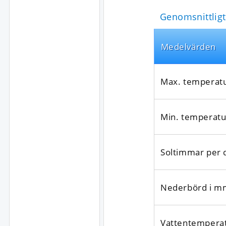
Genomsnittligt
Medel­värden
Max. temperat
Min. temperatu
Soltimmar per 
Nederbörd i m
Vattentempera