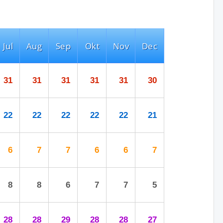
Jul
Aug
Sep
Okt
Nov
Dec
31
31
31
31
31
30
22
22
22
22
22
21
6
7
7
6
6
7
8
8
6
7
7
5
28
28
29
28
28
27