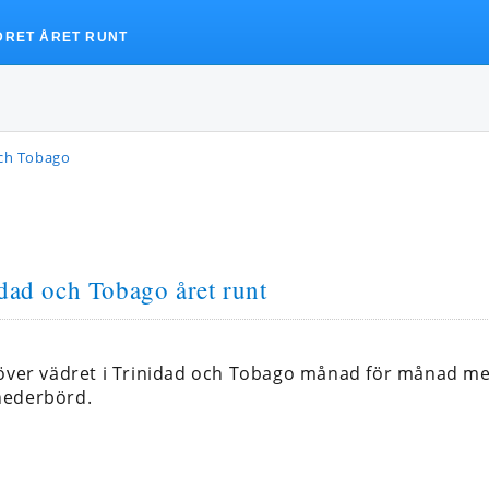
DRET ÅRET RUNT
och Tobago
idad och Tobago året runt
 över vädret i Trinidad och Tobago månad för månad m
nederbörd.