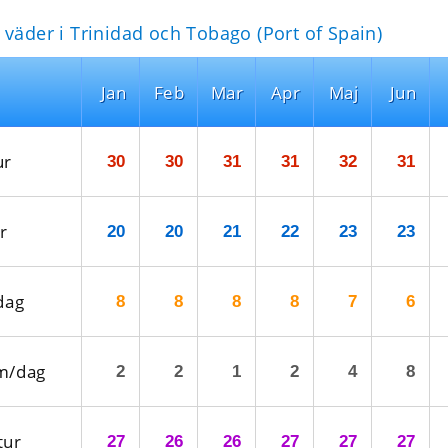
 väder i Trinidad och Tobago (Port of Spain)
Jan
Feb
Mar
Apr
Maj
Jun
ur
30
30
31
31
32
31
r
20
20
21
22
23
23
dag
8
8
8
8
7
6
m/dag
2
2
1
2
4
8
tur
27
26
26
27
27
27