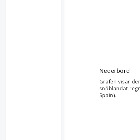
Nederbörd
Grafen visar de
snöblandat regn,
Spain).