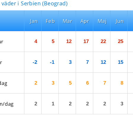
 väder i Serbien (Beograd)
Jan
Feb
Mar
Apr
Maj
Jun
ur
4
5
12
17
22
25
r
-2
-1
3
7
12
15
dag
2
3
5
6
7
8
m/dag
2
1
2
2
2
3