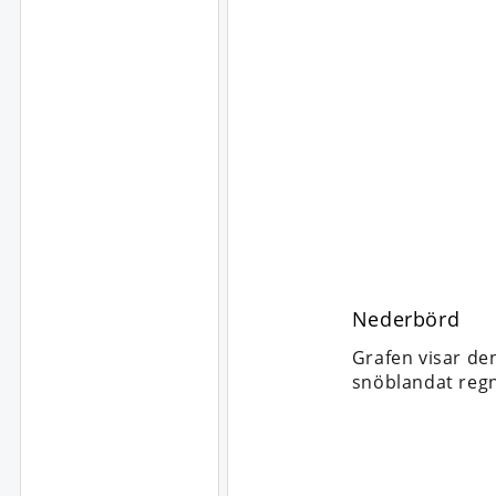
Nederbörd
Grafen visar de
snöblandat regn,