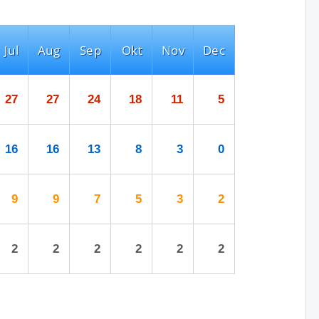
Jul
Aug
Sep
Okt
Nov
Dec
27
27
24
18
11
5
16
16
13
8
3
0
9
9
7
5
3
2
2
2
2
2
2
2