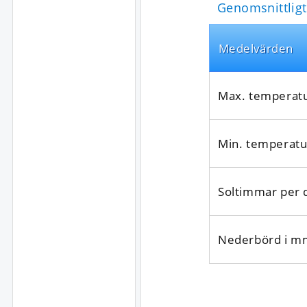
Genomsnittligt
Medel­värden
Max. temperat
Min. temperatu
Soltimmar per 
Nederbörd i m