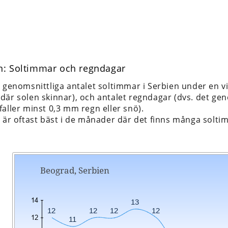
en: Soltimmar och regndagar
t genomsnittliga antalet soltimmar i Serbien under en v
är solen skinnar), och antalet regndagar (dvs. det geno
aller minst 0,3 mm regn eller snö).
n är oftast bäst i de månader där det finns många solt