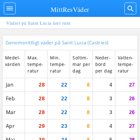
MittResVäder
Vädret på Saint Lucia året runt
Genomsnittligt väder på Saint Lucia (Castries)
Medel­
Max.
Min.
Sol­tim­
Neder­
Vatten­
vär­den
tempe­
tempe­
mar per
börd
tempe­
ratur
ratur
dag
per dag
ratur
Jan
28
22
8
4
27
Feb
28
22
8
3
26
Mar
28
22
8
3
26
Apr
29
23
8
4
27
Maj
30
24
8
5
28