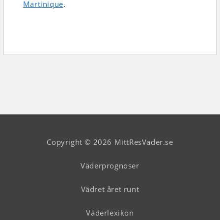
Martinique
.
Copyright © 2026 MittResVader.se
Väderprognoser
Vädret året runt
Väderlexikon