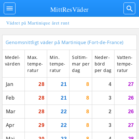
MittResVäder
Vädret på Martinique året runt
Genomsnittligt väder på Martinique (Fort-de-France)
Medel­
Max.
Min.
Sol­tim­
Neder­
Vatten­
vär­den
tempe­
tempe­
mar per
börd
tempe­
ratur
ratur
dag
per dag
ratur
Jan
28
21
8
4
27
Feb
28
21
8
3
26
Mar
28
22
8
2
26
Apr
29
22
8
3
27
Maj
30
23
8
4
28