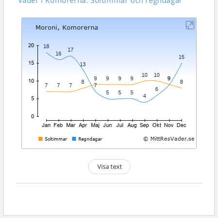
Väder i Komorerna: Soltimmar och regndagar
Visa text