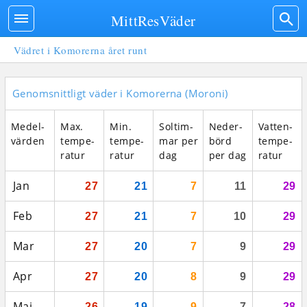
MittResVäder
Vädret i Komorerna året runt
Genomsnittligt väder i Komorerna (Moroni)
Medel­
Max.
Min.
Sol­tim­
Neder­
Vatten­
vär­den
tempe­
tempe­
mar per
börd
tempe­
ratur
ratur
dag
per dag
ratur
Jan
27
21
7
11
29
Feb
27
21
7
10
29
Mar
27
20
7
9
29
Apr
27
20
8
9
29
Maj
26
19
9
7
28