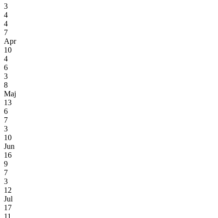
3
4
4
7
Apr
10
4
6
3
8
Maj
13
6
7
3
10
Jun
16
9
7
3
12
Jul
17
11