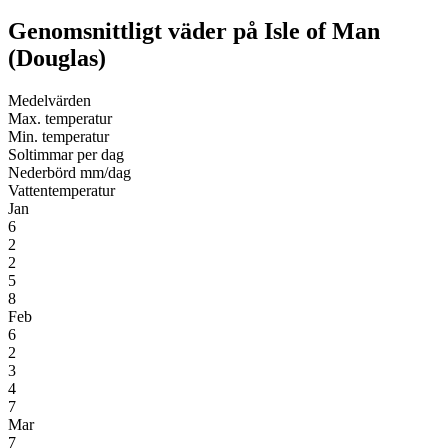
Genomsnittligt väder på Isle of Man
(Douglas)
Medel­värden
Max. temperatur
Min. temperatur
Soltimmar per dag
Nederbörd mm/dag
Vatten­temperatur
Jan
6
2
2
5
8
Feb
6
2
3
4
7
Mar
7