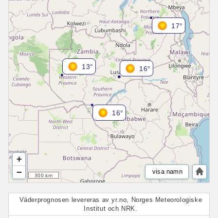
17°
13°
16°
16°
+
−
visa namn
300 km
Väderprognosen levereras av yr.no, Norges Meteorologiske
Institut och NRK.