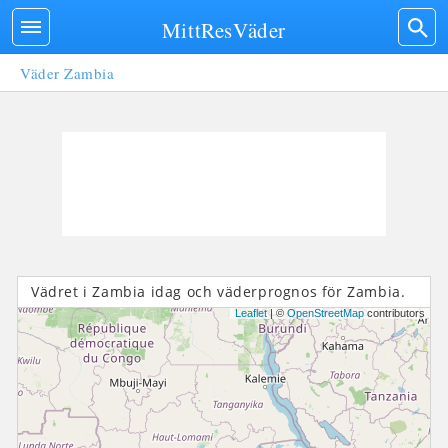
MittResVäder
Väder Zambia
Vädret i Zambia idag och väderprognos för Zambia.
Leaflet
| ©
OpenStreetMap
contributors