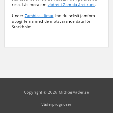
resa. Läs mera om
vädret i Zambia året runt
.
Under
Zambias klimat
kan du också jämföra
uppgifterna med de motsvarande data för
Stockholm.
Copyright © 2026 MittResVader.se
Väderprognoser