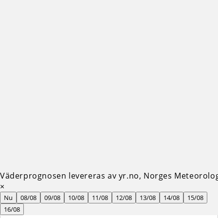
Väderprognosen levereras av yr.no, Norges Meteorologi
×
Nu
08/08
09/08
10/08
11/08
12/08
13/08
14/08
15/08
16/08